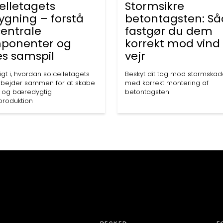
elletagets
Stormsikre
ygning – forstå
betontagsten: S
centrale
fastgør du dem
ponenter og
korrekt mod vind
es samspil
vejr
igt i, hvordan solcelletagets
Beskyt dit tag mod stormskad
rbejder sammen for at skabe
med korrekt montering af
iv og bæredygtig
betontagsten
produktion
TAGFIRMAER