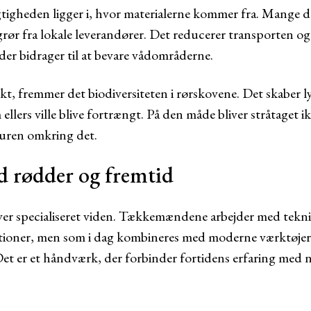
ygtigheden ligger i, hvor materialerne kommer fra. Mang
grør fra lokale leverandører. Det reducerer transporten og
 der bidrager til at bevare vådområderne.
t, fremmer det biodiversiteten i rørskovene. Det skaber lys
 ellers ville blive fortrængt. På den måde bliver stråtaget i
turen omkring det.
 rødder og fremtid
ver specialiseret viden. Tækkemændene arbejder med teknik
tioner, men som i dag kombineres med moderne værktøjer
et er et håndværk, der forbinder fortidens erfaring med nu