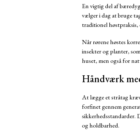
En vigtig del af bæred
vælger i dag at bruge ta
traditionel høstpraksis,
Når rørene høstes korrek
insekter og planter, som
huset, men også for na
Håndværk med
At lægge et stråtag kræ
forfinet gennem genera
sikkerhedsstandarder. D
og holdbarhed.