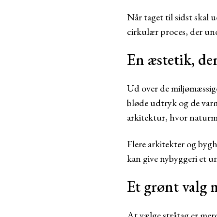
Når taget til sidst skal
cirkulær proces, der un
En æstetik, der
Ud over de miljømæssige 
bløde udtryk og de var
arkitektur, hvor naturmat
Flere arkitekter og bygh
kan give nybyggeri et un
Et grønt valg
At vælge stråtag er mere