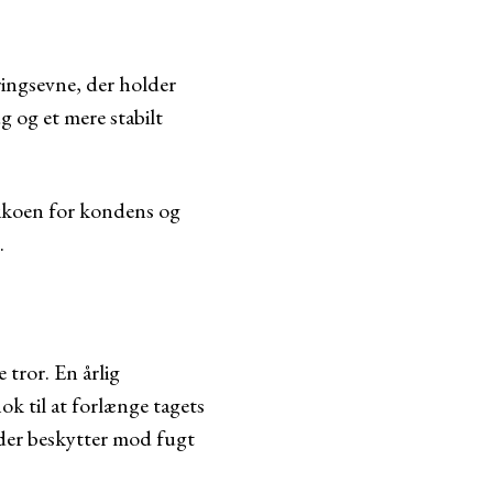
ringsevne, der holder
 og et mere stabilt
isikoen for kondens og
.
 tror. En årlig
k til at forlænge tagets
 der beskytter mod fugt