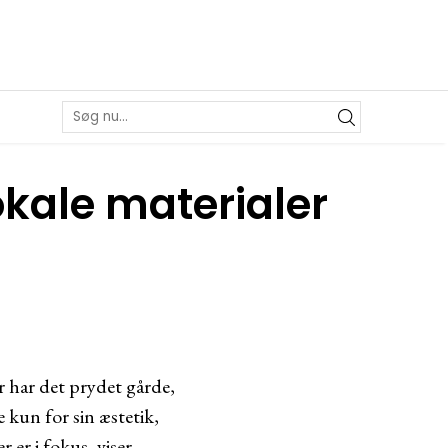
kale materialer
r har det prydet gårde,
 kun for sin æstetik,
 er i fokus, viser