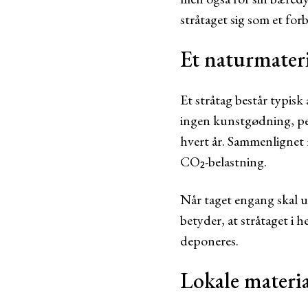
stråtaget sig som et fo
Et naturmateri
Et stråtag består typis
ingen kunstgødning, pes
hvert år. Sammenlignet m
CO₂-belastning.
Når taget engang skal u
betyder, at stråtaget i h
deponeres.
Lokale materia