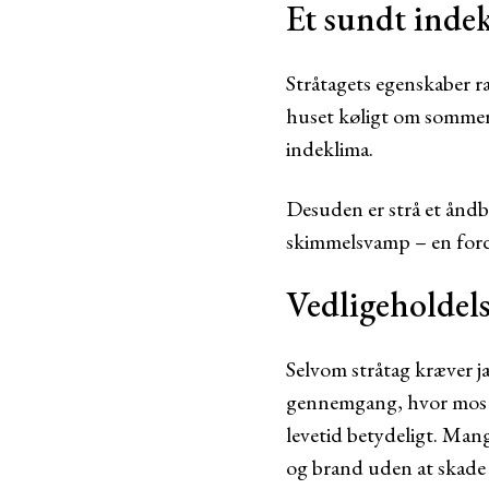
Et sundt indek
Stråtagets egenskaber ræ
huset køligt om sommere
indeklima.
Desuden er strå et åndba
skimmelsvamp – en ford
Vedligeholdels
Selvom stråtag kræver jæ
gennemgang, hvor mos og
levetid betydeligt. Man
og brand uden at skade