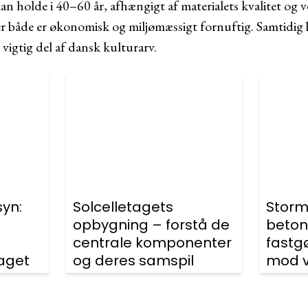
kan holde i 40–60 år, afhængigt af materialets kvalitet og 
der både er økonomisk og miljømæssigt fornuftig. Samtidig b
vigtig del af dansk kulturarv.
syn:
Solcelletagets
Storm
opbygning – forstå de
beton
centrale komponenter
fastg
aget
og deres samspil
mod v