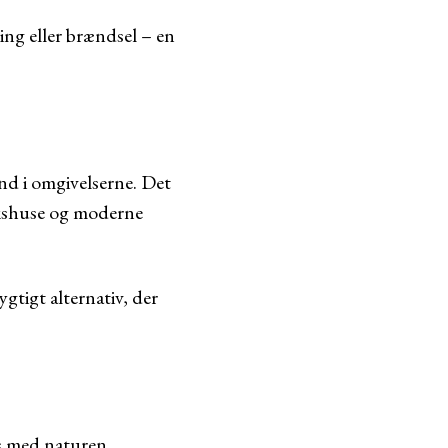
ing eller brændsel – en
ind i omgivelserne. Det
rkshuse og moderne
gtigt alternativ, der
os med naturen,