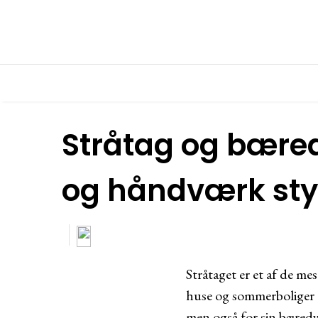
Stråtag og bæred
og håndværk styr
Stråtaget er et af de me
huse og sommerboliger o
men også for sin bæredyg