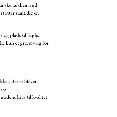
e danske tækkemænd
 støtter samtidig en
 og plads til fugle,
kke kun et grønt valg for
ker, der er blevet
 og
tidens krav til kvalitet