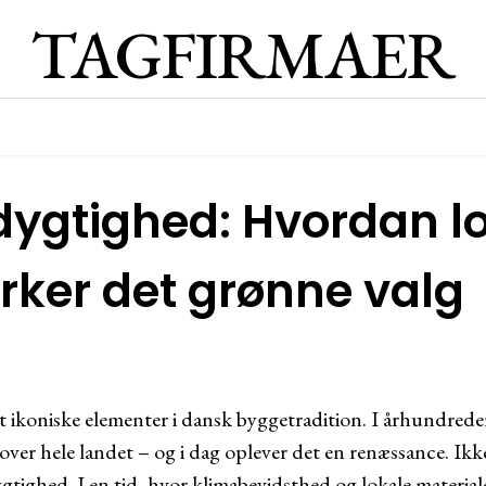
TAGFIRMAER
ygtighed: Hvordan lo
ker det grønne valg
st ikoniske elementer i dansk byggetradition. I århundrede
ver hele landet – og i dag oplever det en renæssance. Ikke
tighed. I en tid, hvor klimabevidsthed og lokale materialer