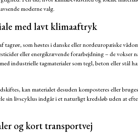
rbavsende moderne valg.
ale med lavt klimaaftryk
k af tagrør, som høstes i danske eller nordeuropæiske våd
ticider eller energikrævende forarbejdning – de vokser na
ed industrielle tagmaterialer som tegl, beton eller stål ha
dskiftes, kan materialet desuden komposteres eller bruge
ele sin livscyklus indgår i et naturligt kredsløb uden at efte
ler og kort transportvej