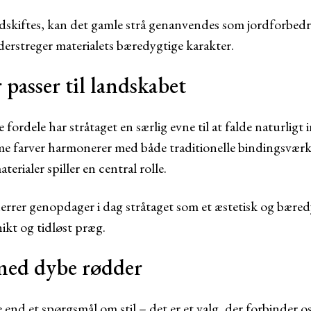
 udskiftes, kan det gamle strå genanvendes som jordforbedr
derstreger materialets bæredygtige karakter.
 passer til landskabet
fordele har stråtaget en særlig evne til at falde naturligt 
me farver harmonerer med både traditionelle bindingsvæ
erialer spiller en central rolle.
errer genopdager i dag stråtaget som et æstetisk og bæredy
ikt og tidløst præg.
 med dybe rødder
 end et spørgsmål om stil – det er et valg, der forbinder 